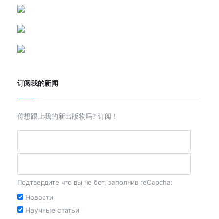
订阅我的新闻
你想跟上我的新出版物吗? 订阅！
Подтвердите что вы не бот, заполнив reCapcha:
Новости
Научные статьи