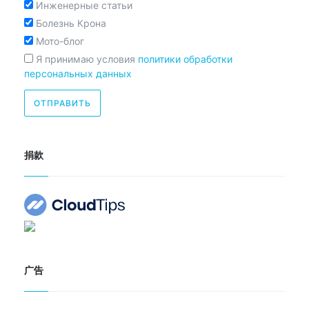
Инженерные статьи
Болезнь Крона
Мото-блог
Я принимаю условия
политики обработки
персональных данных
捐款
广告