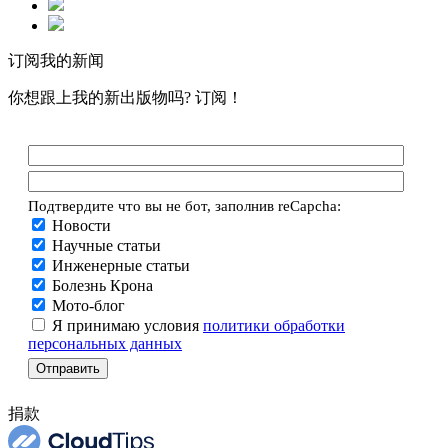
订阅我的新闻
你想跟上我的新出版物吗? 订阅！
Подтвердите что вы не бот, заполнив reCapcha:
Новости
Научные статьи
Инженерные статьи
Болезнь Крона
Мото-блог
Я принимаю условия
политики обработки
персональных данных
捐款