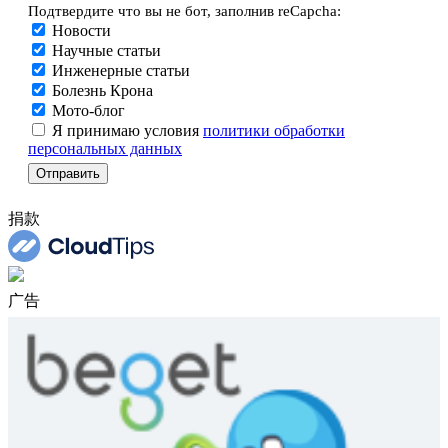
Подтвердите что вы не бот, заполнив reCapcha:
Новости
Научные статьи
Инженерные статьи
Болезнь Крона
Мото-блог
Я принимаю условия
политики обработки
персональных данных
捐款
广告